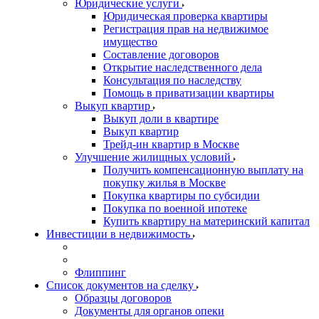
Юридические услуги
Юридическая проверка квартиры
Регистрация прав на недвижимое
имущество
Составление договоров
Открытие наследственного дела
Консультация по наследству
Помощь в приватизации квартиры
Выкуп квартир
Выкуп доли в квартире
Выкуп квартир
Трейд-ин квартир в Москве
Улучшение жилищных условий
Получить компенсационную выплату на
покупку жилья в Москве
Покупка квартиры по субсидии
Покупка по военной ипотеке
Купить квартиру на материнский капитал
Инвестиции в недвижимость
Флиппинг
Список документов на сделку
Образцы договоров
Документы для органов опеки