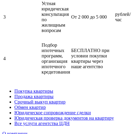
Устная
юридическая
консультация
рублей/
3
От 2 000 до 5 000
по
час
жилищным
вопросам
Подбор
ипотечных
БЕСПЛАТНО при
программ,
условии покупки
4
организация
квартиры через
ипотечного
наше агентство
кредитования
Покупка квартиры
Продажа квартиры
Срочный выкуп квартир
Обмен квартир
Юридическое сопровождение сделки
Юридическая проверка документов на квартиру
Все услуги агентства ЦДН
О компании