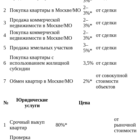
3%*
2–
2
Покупка квартиры в Москве/МО
от сделки
3%*
Продажа коммерческой
2–
3
от сделки
недвижимости в Москве/МО
3%*
Покупка коммерческой
2–
4
от сделки
недвижимости в Москве/МО
3%*
3–
5
Продажа земельных участков
от сделки
5%*
Покупка квартиры с
6
использованием жилищной
3,5%
от сделки
субсидии
от совокупной
7
Обмен квартир в Москве/МО
2%*
стоимости
объектов
Юридические
№
Цена
услуги
от
Срочный выкуп
1
80%*
рыночной
квартир
стоимости
Проверка