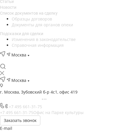
Статьи
Новости
Список документов на сделку
Образцы договоров
Документы для органов опеки
Подсказки для сделки
Изменения в законодательстве
Справочная информация
Москва
Москва
г. Москва, Зубовский б-р 4с1, офис 419
...
+7 495 661-31-75
+7 495 661-31-75
Офис на Парке культуры
Заказать звонок
E-mail