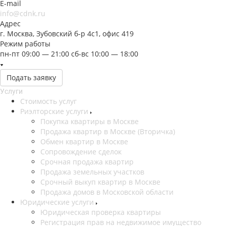
E-mail
info@cdnk.ru
Адрес
г. Москва, Зубовский б-р 4с1, офис 419
Режим работы
пн-пт 09:00 — 21:00 сб-вс 10:00 — 18:00
Подать заявку
Услуги
Стоимость услуг
Риэлторские услуги
Покупка квартиры в Москве
Продажа квартир в Москве (Вторичка)
Обмен квартир в Москве
Сопровождение сделок
Срочная продажа квартир
Продажа земельных участков
Срочный выкуп квартир в Москве
Продажа домов в Московской области
Юридические услуги
Юридическая проверка квартиры
Регистрация прав на недвижимое имущество