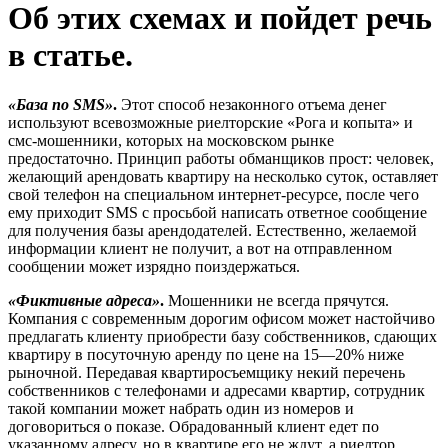
Об этих схемах и пойдет речь
в статье.
«База по
SMS
»
.
Этот способ незаконного отъема денег
используют всевозможные риелторские «Рога и копыта» и
смс-мошенники, которых на московском рынке
предостаточно. Принцип работы обманщиков прост: человек,
желающий арендовать квартиру на несколько суток, оставляет
свой телефон на специальном интернет-ресурсе, после чего
ему приходит SMS с просьбой написать ответное сообщение
для получения базы арендодателей. Естественно, желаемой
информации клиент не получит, а вот на отправленном
сообщении может изрядно поиздержаться.
«Фиктивные адреса»
.
Мошенники не всегда прячутся.
Компания с современным дорогим офисом может настойчиво
предлагать клиенту приобрести базу собственников, сдающих
квартиру в посуточную аренду по цене на 15—20% ниже
рыночной. Передавая квартиросъемщику некий перечень
собственников с телефонами и адресами квартир, сотрудник
такой компании может набрать один из номеров и
договориться о показе. Обрадованный клиент едет по
указанному адресу, но в квартире его не ждут, а риелтор