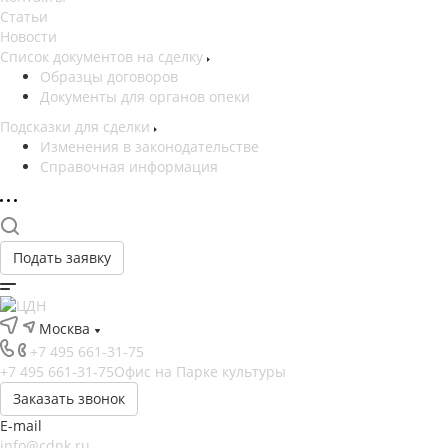
Статьи
Новости
Список документов на сделку
Образцы договоров
Документы для органов опеки
Подсказки для сделки
Изменения в законодательстве
Справочная информация
Подать заявку
Москва
+7 495 661-31-75
+7 495 661-31-75
Офис на Парке культуры
Заказать звонок
E-mail
info@cdnk.ru