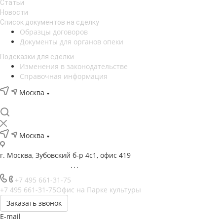
Статьи
Новости
Список документов на сделку
Образцы договоров
Документы для органов опеки
Подсказки для сделки
Изменения в законодательстве
Справочная информация
Москва
Москва
г. Москва, Зубовский б-р 4с1, офис 419
...
+7 495 661-31-75
+7 495 661-31-75
Офис на Парке культуры
Заказать звонок
E-mail