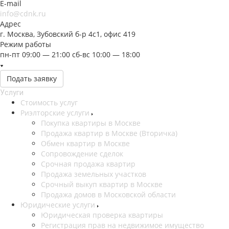
E-mail
info@cdnk.ru
Адрес
г. Москва, Зубовский б-р 4с1, офис 419
Режим работы
пн-пт 09:00 — 21:00 сб-вс 10:00 — 18:00
Подать заявку
Услуги
Стоимость услуг
Риэлторские услуги
Покупка квартиры в Москве
Продажа квартир в Москве (Вторичка)
Обмен квартир в Москве
Сопровождение сделок
Срочная продажа квартир
Продажа земельных участков
Срочный выкуп квартир в Москве
Продажа домов в Московской области
Юридические услуги
Юридическая проверка квартиры
Регистрация прав на недвижимое имущество