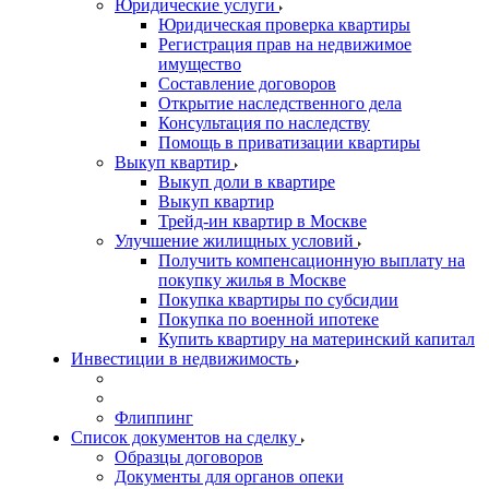
Юридические услуги
Юридическая проверка квартиры
Регистрация прав на недвижимое
имущество
Составление договоров
Открытие наследственного дела
Консультация по наследству
Помощь в приватизации квартиры
Выкуп квартир
Выкуп доли в квартире
Выкуп квартир
Трейд-ин квартир в Москве
Улучшение жилищных условий
Получить компенсационную выплату на
покупку жилья в Москве
Покупка квартиры по субсидии
Покупка по военной ипотеке
Купить квартиру на материнский капитал
Инвестиции в недвижимость
Флиппинг
Список документов на сделку
Образцы договоров
Документы для органов опеки