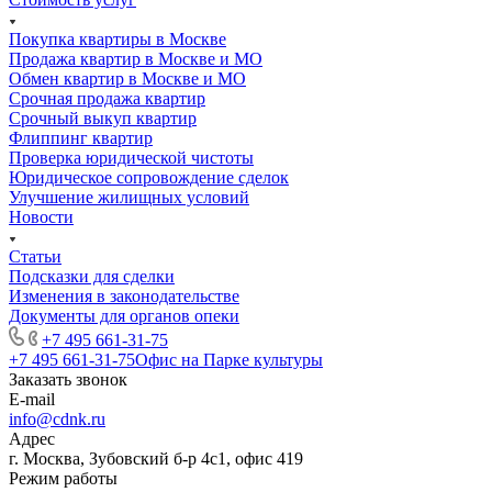
Покупка квартиры в Москве
Продажа квартир в Москве и МО
Обмен квартир в Москве и МО
Срочная продажа квартир
Срочный выкуп квартир
Флиппинг квартир
Проверка юридической чистоты
Юридическое сопровождение сделок
Улучшение жилищных условий
Новости
Статьи
Подсказки для сделки
Изменения в законодательстве
Документы для органов опеки
+7 495 661-31-75
+7 495 661-31-75
Офис на Парке культуры
Заказать звонок
E-mail
info@cdnk.ru
Адрес
г. Москва, Зубовский б-р 4с1, офис 419
Режим работы