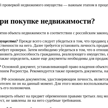
кой проверкой недвижимого имущества — важным этапом в проце
при покупке недвижимости?
ятия объекта недвижимости в соответствии с российским законо
имущества?
Прежде всего следует убедиться в том, что продаве
ственности на него. Далее требуется установить личность прод
ребует проверки. Затем необходимо убедиться в том, что в отнош
установить дееспособность гражданина, реализующего имущество
также определить, какие еще документы необходимы для продаж
?
Основной документ, устанавливающий право владения объекто
ением Росреестра. Рекомендуется также проверить документы, на
 РФ основным документом, удостоверяющим личность, является
вителен ли он на данный момент. Для этого можно воспользоват
ь его полномочия.
оверить объект на предмет обременения правами третьих лиц мо
ст, не заявлены ли на него судебные требования.