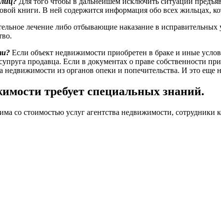
 лиц?
Для того чтобы в дальнейшем исключить ситуации предъя
овой книги. В ней содержится информация обо всех жильцах, кот
ительное лечение либо отбывающие наказание в исправительных 
тво.
ти?
Если объект недвижимости приобретен в браке и иные усло
 супруга продавца. Если в документах о праве собственности п
а недвижимости из органов опеки и попечительства. И это еще 
жимости требует специальных знаний.
рима со стоимостью услуг агентства недвижимости, сотрудники