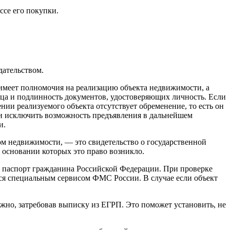
ссе его покупки.
дательством.
ц имеет полномочия на реализацию объекта недвижимости, а
авца и подлинность документов, удостоверяющих личность. Если
ении реализуемого объекта отсутствует обременение, то есть он
, и исключить возможность предъявления в дальнейшем
и.
м недвижимости, — это свидетельство о государственной
 основании которых это право возникло.
 паспорт гражданина Российской Федерации. При проверке
ься специальным сервисом ФМС России. В случае если объект
жно, затребовав выписку из ЕГРП. Это поможет установить, не