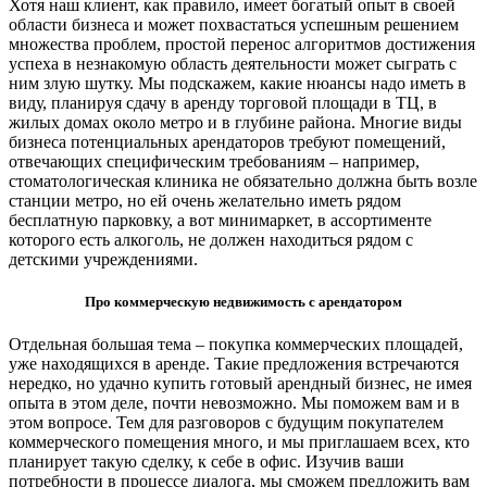
Хотя наш клиент, как правило, имеет богатый опыт в своей
области бизнеса и может похвастаться успешным решением
множества проблем, простой перенос алгоритмов достижения
успеха в незнакомую область деятельности может сыграть с
ним злую шутку. Мы подскажем, какие нюансы надо иметь в
виду, планируя сдачу в аренду торговой площади в ТЦ, в
жилых домах около метро и в глубине района. Многие виды
бизнеса потенциальных арендаторов требуют помещений,
отвечающих специфическим требованиям – например,
стоматологическая клиника не обязательно должна быть возле
станции метро, но ей очень желательно иметь рядом
бесплатную парковку, а вот минимаркет, в ассортименте
которого есть алкоголь, не должен находиться рядом с
детскими учреждениями.
Про коммерческую недвижимость с арендатором
Отдельная большая тема – покупка коммерческих площадей,
уже находящихся в аренде. Такие предложения встречаются
нередко, но удачно купить готовый арендный бизнес, не имея
опыта в этом деле, почти невозможно. Мы поможем вам и в
этом вопросе. Тем для разговоров с будущим покупателем
коммерческого помещения много, и мы приглашаем всех, кто
планирует такую сделку, к себе в офис. Изучив ваши
потребности в процессе диалога, мы сможем предложить вам