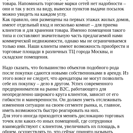
товара. Напоминать торговые марки сетей нет надобности –
они и так у всех на виду, вывески пунктов выдачи посылок
можно увидеть на каждом углу.
Как правило, они размещены на первых этажах жилых домов,
имеют отдельный вход и несколько комнат – для приема
клиентов и для хранения товара. Именно помещения такого
типа и составляют значительную часть предлагаемой нами
коммерческой недвижимости, однако мы не ограничиваемся
только ими. Наши клиенты имеют возможность приобрести и
торговые площади в различных ТЦ города Москвы, и
складские помещения.
Надо сказать, что большинство объектов подобного рода
после покупки сдаются новыми собственниками в аренду. Из
этого вовсе не следует, что арендаторы не могут позволить
себе их покупку – дело в другом. Успех современного
предпринимателя на рынке В2С, работающего для
неопределенно широкого круга клиентов, зависит от его
гибкости и маневренности. Он должен уметь отслеживать
изменения ситуации на своем сегменте рынка, и, главное,
иметь возможность быстро реагировать на них.
Для этого иногда приходится менять дислокацию торговых
точек или каких-то иных помещений, где сотрудники
взаимодействуют с клиентом, увеличивать их площадь, в
общем, осуществлять то, что сейчас принято называть