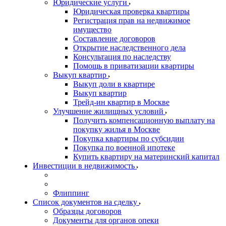
Юридические услуги
Юридическая проверка квартиры
Регистрация прав на недвижимое
имущество
Составление договоров
Открытие наследственного дела
Консультация по наследству
Помощь в приватизации квартиры
Выкуп квартир
Выкуп доли в квартире
Выкуп квартир
Трейд-ин квартир в Москве
Улучшение жилищных условий
Получить компенсационную выплату на
покупку жилья в Москве
Покупка квартиры по субсидии
Покупка по военной ипотеке
Купить квартиру на материнский капитал
Инвестиции в недвижимость
Флиппинг
Список документов на сделку
Образцы договоров
Документы для органов опеки