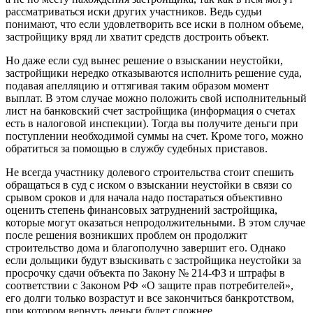
рассматриваться иски других участников. Ведь судьи
понимают, что если удовлетворить все иски в полном объеме,
застройщику вряд ли хватит средств достроить объект.
Но даже если суд вынес решение о взыскании неустойки,
застройщики нередко отказываются исполнить решение суда,
подавая апелляцию и оттягивая таким образом момент
выплат. В этом случае можно положить свой исполнительный
лист на банковский счет застройщика (информация о счетах
есть в налоговой инспекции). Тогда вы получите деньги при
поступлении необходимой суммы на счет. Кроме того, можно
обратиться за помощью в службу судебных приставов.
Не всегда участнику долевого строительства стоит спешить
обращаться в суд с иском о взыскании неустойки в связи со
срывом сроков и для начала надо постараться объективно
оценить степень финансовых затруднений застройщика,
которые могут оказаться непродолжительными. В этом случае
после решения возникших проблем он продолжит
строительство дома и благополучно завершит его. Однако
если дольщики будут взыскивать с застройщика неустойки за
просрочку сдачи объекта по Закону № 214-ФЗ и штрафы в
соответствии с Законом РФ «О защите прав потребителей»,
его долги только возрастут и все закончиться банкротством,
при котором вернуть деньги будет сложнее.