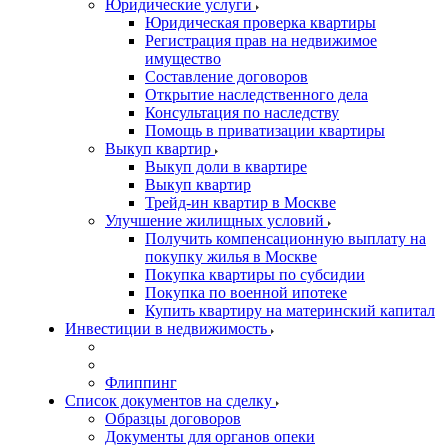
Юридические услуги
Юридическая проверка квартиры
Регистрация прав на недвижимое
имущество
Составление договоров
Открытие наследственного дела
Консультация по наследству
Помощь в приватизации квартиры
Выкуп квартир
Выкуп доли в квартире
Выкуп квартир
Трейд-ин квартир в Москве
Улучшение жилищных условий
Получить компенсационную выплату на
покупку жилья в Москве
Покупка квартиры по субсидии
Покупка по военной ипотеке
Купить квартиру на материнский капитал
Инвестиции в недвижимость
Флиппинг
Список документов на сделку
Образцы договоров
Документы для органов опеки