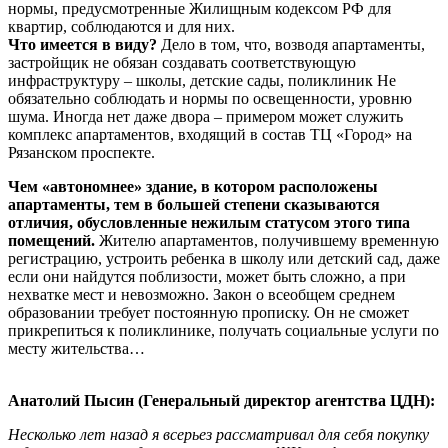
нормы, предусмотренные Жилищным кодексом РФ для
квартир, соблюдаются и для них.
Что имеется в виду?
Дело в том, что, возводя апартаменты,
застройщик не обязан создавать соответствующую
инфраструктуру – школы, детские сады, поликлиник Не
обязательно соблюдать и нормы по освещенности, уровню
шума. Иногда нет даже двора – примером может служить
комплекс апартаментов, входящий в состав ТЦ «Город» на
Рязанском проспекте.
Чем «автономнее» здание, в котором расположены
апартаменты, тем в большей степени сказываются
отличия, обусловленные нежилым статусом этого типа
помещений.
Жителю апартаментов, получившему временную
регистрацию, устроить ребенка в школу или детский сад, даже
если они найдутся поблизости, может быть сложно, а при
нехватке мест и невозможно. Закон о всеобщем среднем
образовании требует постоянную прописку. Он не сможет
прикрепиться к поликлинике, получать социальные услуги по
месту жительства…
Анатолий Пысин (Генеральный директор агентства ЦДН):
Несколько лет назад я всерьез рассматривал для себя покупку