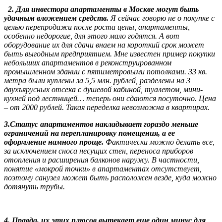
2. Для инвестора апартаменты в Москве могут быть
удачным вложением средств.
Я сейчас говорю не о покупке с
целью перепродажи после роста цены, апартаменты,
особенно недорогие, для этого мало годятся. А вот
оборудование их для сдачи внаем на короткий срок может
быть выгодным предприятием. Мне известен пример покупки
небольших апартаментов в реконструированном
промышленном здании с пятиметровыми потолками. 33 кв.
метра были куплены за 5,5 млн. рублей, разделены на 3
двухъярусных отсека с душевой кабиной, туалетом, мини-
кухней под лестницей… теперь они сдаются посуточно. Цена
– от 2000 рублей.
Такая переделка невозможна в квартирах.
3.Статус апартаментов накладывает гораздо меньше
ограничений на перепланировку помещения, а ее
оформление намного проще.
Фактически можно делать все,
за исключением сноса несущих стен, переноса приборов
отопления и расширения балконов наружу. В частности,
понятие «мокрой точки» в апартаментах отсутствует,
поэтому санузел может быть расположен везде, куда можно
дотянуть трубы.
4. Правда, их этих плюсов вытекает еще один минус для