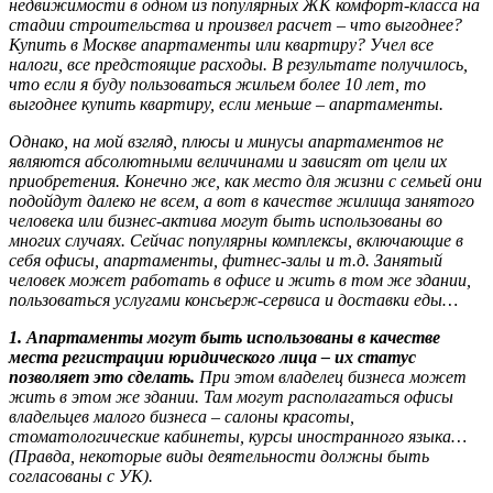
недвижимости в одном из популярных ЖК комфорт-класса на
стадии строительства и произвел расчет – что выгоднее?
Купить в Москве апартаменты или квартиру? Учел все
налоги, все предстоящие расходы. В результате получилось,
что если я буду пользоваться жильем более 10 лет, то
выгоднее купить квартиру, если меньше – апартаменты.
Однако, на мой взгляд, плюсы и минусы апартаментов не
являются абсолютными величинами и зависят от цели их
приобретения. Конечно же, как место для жизни с семьей они
подойдут далеко не всем, а вот в качестве жилища занятого
человека или бизнес-актива могут быть использованы во
многих случаях. Сейчас популярны комплексы, включающие в
себя офисы, апартаменты, фитнес-залы и т.д. Занятый
человек может работать в офисе и жить в том же здании,
пользоваться услугами консьерж-сервиса и доставки еды…
1. Апартаменты могут быть использованы в качестве
места регистрации юридического лица – их статус
позволяет это сделать.
При этом владелец бизнеса может
жить в этом же здании. Там могут располагаться офисы
владельцев малого бизнеса – салоны красоты,
стоматологические кабинеты, курсы иностранного языка…
(Правда, некоторые виды деятельности должны быть
согласованы с УК).