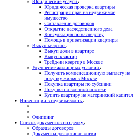
Юридические услуги
Юридическая проверка квартиры
Регистрация прав на недвижимое
имущество
Составление договоров
Открытие наследственного дела
Консультация по наследству
Помощь в приватизации квартиры
Выкуп квартир
Выкуп доли в квартире
Выкуп квартир
Трейд-ин квартир в Москве
Улучшение жилищных условий
Получить компенсационную выплату на
покупку жилья в Москве
Покупка квартиры по субсидии
Покупка по военной ипотеке
Купить квартиру на материнский капитал
Инвестиции в недвижимость
Флиппинг
Список документов на сделку
Образцы договоров
Документы для органов опеки